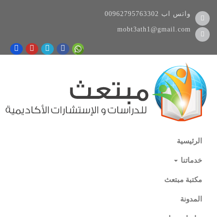
واتس اب
00962795763302
mobt3ath1@gmail.com
الرئيسية
خدماتنا
مكتبة مبتعث
المدونة