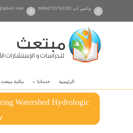
@gmail.com
واتس اب
00962795763302
الرئيسية
خدماتنا
مكتبة مبتعث
zing Watershed Hydrologic
ر