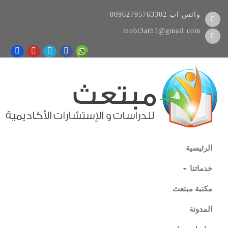
واتس اب
00962795763302
mobt3ath1@gmail.com
الرئيسية
خدماتنا
مكتبة مبتعث
المدونة