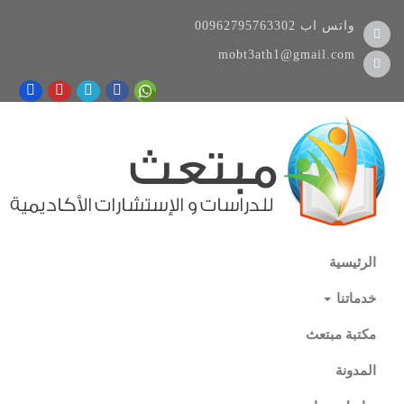
واتس اب
00962795763302
mobt3ath1@gmail.com
الرئيسية
خدماتنا
مكتبة مبتعث
المدونة