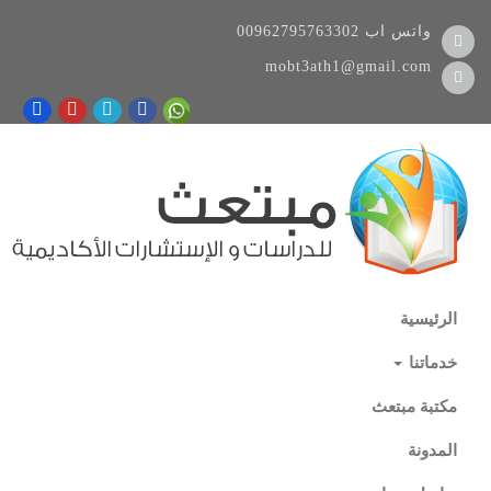
واتس اب
00962795763302
mobt3ath1@gmail.com
الرئيسية
خدماتنا
مكتبة مبتعث
المدونة