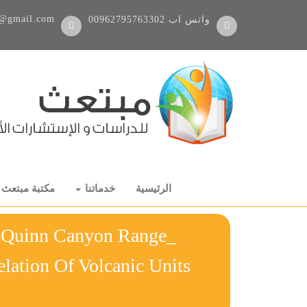
@gmail.com
واتس اب
00962795763302
الرئيسية
خدماتنا
مكتبة مبتعث
n Quinn Canyon Range_