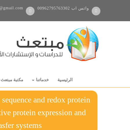
@gmail.com
واتس اب
00962795763302
الرئيسية
خدماتنا
مكتبة مبتعث
 sequence and redox protein
tive protein expression and
tron trnasfer systems