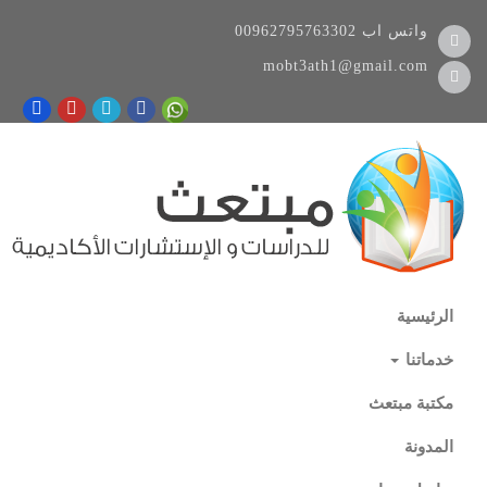
واتس اب
00962795763302
mobt3ath1@gmail.com
الرئيسية
خدماتنا
مكتبة مبتعث
المدونة