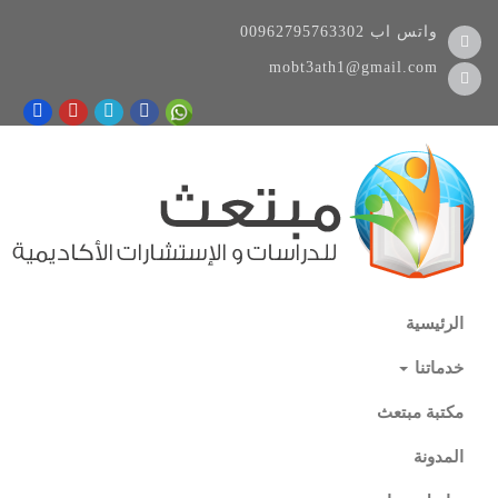
واتس اب
00962795763302
mobt3ath1@gmail.com
الرئيسية
خدماتنا
مكتبة مبتعث
المدونة