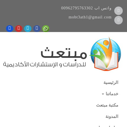
واتس اب
00962795763302
mobt3ath1@gmail.com
الرئيسية
خدماتنا
مكتبة مبتعث
المدونة