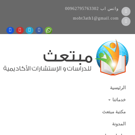
واتس اب
00962795763302
mobt3ath1@gmail.com
الرئيسية
خدماتنا
مكتبة مبتعث
المدونة