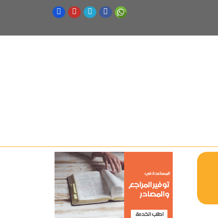
Stress Social Support And Low Birth Weight- The Birth To Twenty