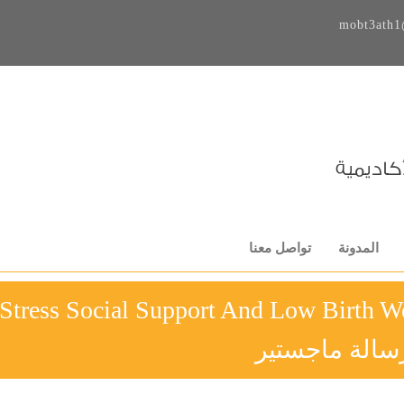
mobt3ath1
المدونة
تواصل معنا
سالة ماجستير