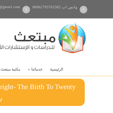
@gmail.com
واتس اب
00962795763302
الرئيسية
خدماتنا
مكتبة مبتعث
ر