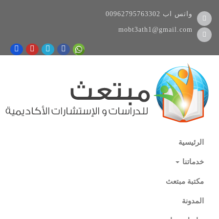
واتس اب
00962795763302
mobt3ath1@gmail.com
الرئيسية
خدماتنا
مكتبة مبتعث
المدونة