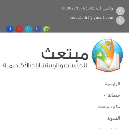
واتس اب
00962795763302
mobt3ath1@gmail.com
الرئيسية
خدماتنا
مكتبة مبتعث
المدونة