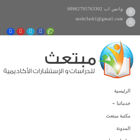
واتس اب
00962795763302
mobt3ath1@gmail.com
الرئيسية
خدماتنا
مكتبة مبتعث
المدونة