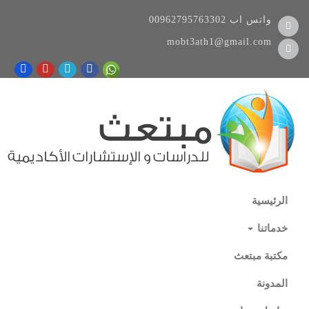
واتس اب
00962795763302
mobt3ath1@gmail.com
الرئيسية
خدماتنا
مكتبة مبتعث
المدونة