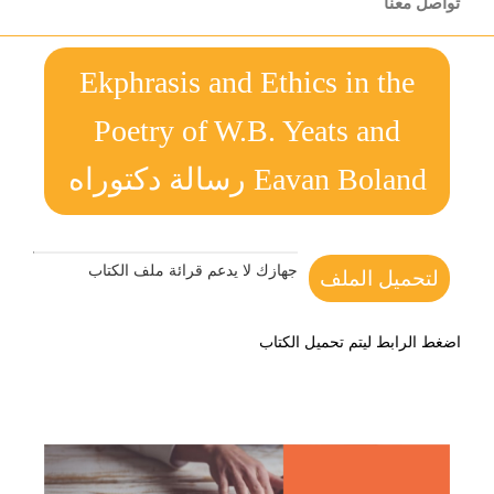
تواصل معنا
Ekphrasis and Ethics in the
Poetry of W.B. Yeats and
Eavan Boland رسالة دكتوراه
جهازك لا يدعم قرائة ملف الكتاب
لتحميل الملف
اضغط الرابط ليتم تحميل الكتاب