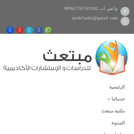
واتس اب
00962795763302
mobt3ath1@gmail.com
الرئيسية
خدماتنا
مكتبة مبتعث
المدونة