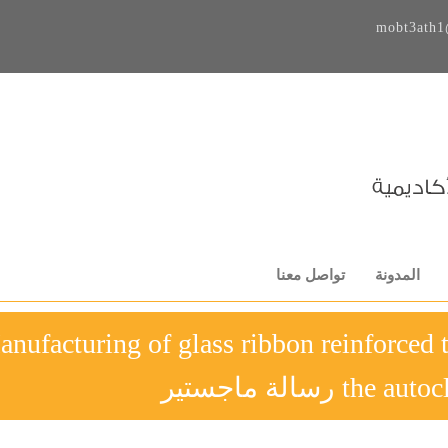
mobt3ath1
المدونة
تواصل معنا
nufacturing of glass ribbon reinforced 
t رسالة ماجستير