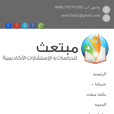
واتس اب
00962795763302
mobt3ath1@gmail.com
الرئيسية
خدماتنا
مكتبة مبتعث
المدونة