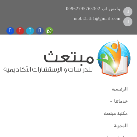
واتس اب
00962795763302
mobt3ath1@gmail.com
الرئيسية
خدماتنا
مكتبة مبتعث
المدونة