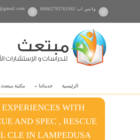
@gmail.com
واتس اب
00962795763302
الرئيسية
خدماتنا
مكتبة مبتعث
T EXPERIENCES WITH
E AND SPEC , RESCUE
ACLE IN L CLE IN LAMPEDUSA