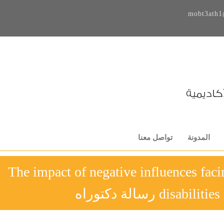
mobt3ath1
المدونة
تواصل معنا
The impact of negative influences faci
disab رسالة دكتوراه