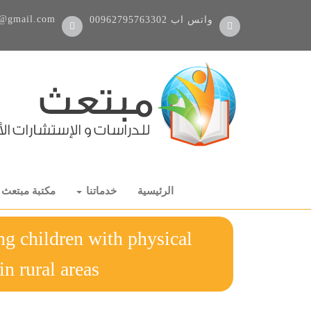
@gmail.com
واتس اب
00962795763302
الرئيسية
خدماتنا
مكتبة مبتعث
ng children with physical
ilities in rural areas