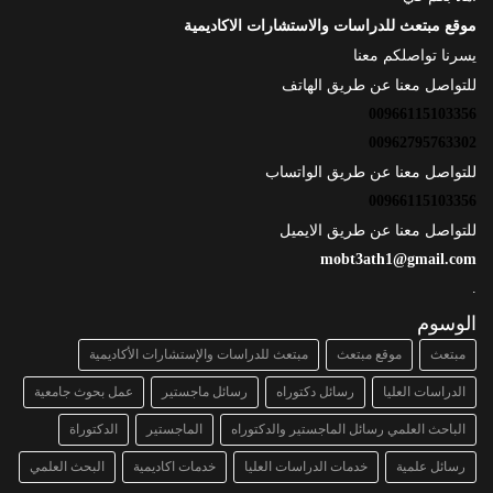
موقع مبتعث للدراسات والاستشارات الاكاديمية
يسرنا تواصلكم معنا
للتواصل معنا عن طريق الهاتف
00966115103356
00962795763302
للتواصل معنا عن طريق الواتساب
00966115103356
للتواصل معنا عن طريق الايميل
mobt3ath1@gmail.com
.
الوسوم
مبتعث
موقع مبتعث
مبتعث للدراسات والإستشارات الأكاديمية
الدراسات العليا
رسائل دكتوراه
رسائل ماجستير
عمل بحوث جامعية
الباحث العلمي رسائل الماجستير والدكتوراه
الماجستير
الدكتوراة
رسائل علمية
خدمات الدراسات العليا
خدمات اكاديمية
البحث العلمي