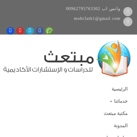
واتس اب
00962795763302
mobt3ath1@gmail.com
الرئيسية
خدماتنا
مكتبة مبتعث
المدونة