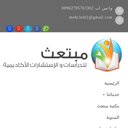
واتس اب
00962795763302
mobt3ath1@gmail.com
الرئيسية
خدماتنا
مكتبة مبتعث
المدونة