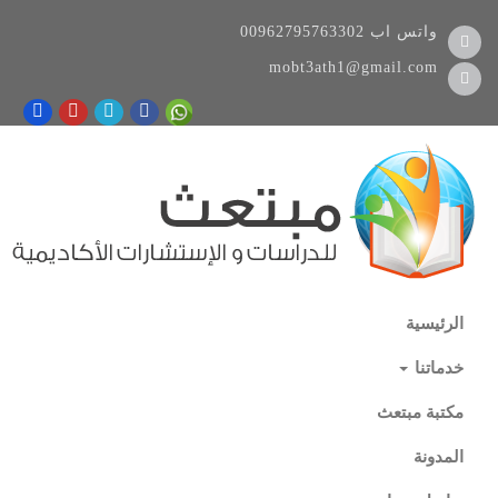
واتس اب
00962795763302
mobt3ath1@gmail.com
الرئيسية
خدماتنا
مكتبة مبتعث
المدونة