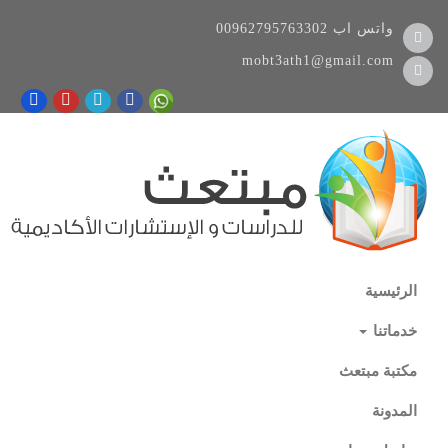
واتس اب
00962795763302
mobt3ath1@gmail.com
الرئيسية
خدماتنا
مكتبة مبتعث
المدونة