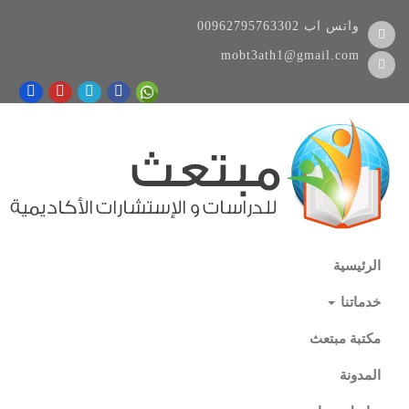
واتس اب
00962795763302
mobt3ath1@gmail.com
الرئيسية
خدماتنا
مكتبة مبتعث
المدونة