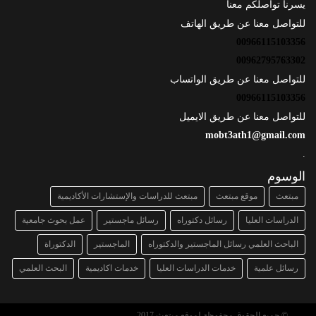
يسرنا تواصلكم معنا
للتواصل معنا عن طريق الهاتف
00966115103356
00962795763302
للتواصل معنا عن طريق الواتساب
00966115103356
للتواصل معنا عن طريق الايميل
mobt3ath1@gmail.com
.
الوسوم
مبتعث
موقع مبتعث
مبتعث للدراسات والإستشارات الأكاديمية
الدراسات العليا
رسائل دكتوراه
رسائل ماجستير
عمل بحوث جامعية
الباحث العلمي رسائل الماجستير والدكتوراه
الماجستير
الدكتوراة
رسائل علمية
خدمات الدراسات العليا
خدمات اكاديمية
البحث العلمي
© جميع الحقوق محفوظة لموقع مبتعث 2017