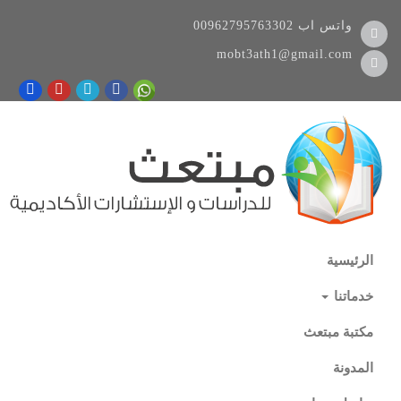
واتس اب
00962795763302
mobt3ath1@gmail.com
الرئيسية
خدماتنا
مكتبة مبتعث
المدونة