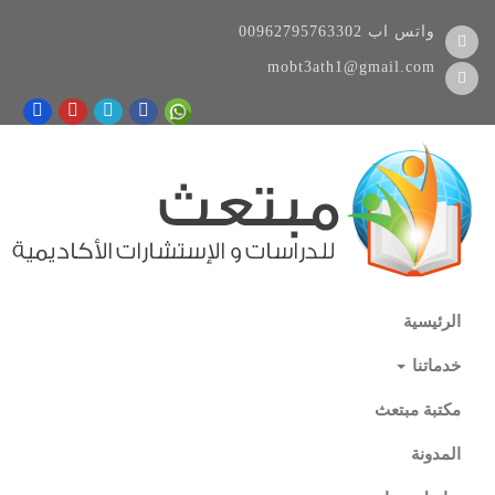
واتس اب
00962795763302
mobt3ath1@gmail.com
الرئيسية
خدماتنا
مكتبة مبتعث
المدونة