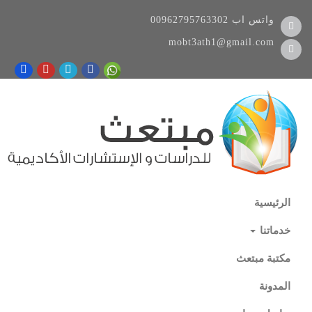
واتس اب
00962795763302
mobt3ath1@gmail.com
الرئيسية
خدماتنا
مكتبة مبتعث
المدونة