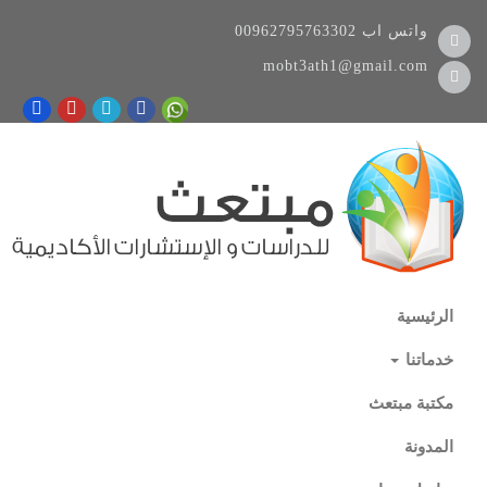
واتس اب
00962795763302
mobt3ath1@gmail.com
الرئيسية
خدماتنا
مكتبة مبتعث
المدونة