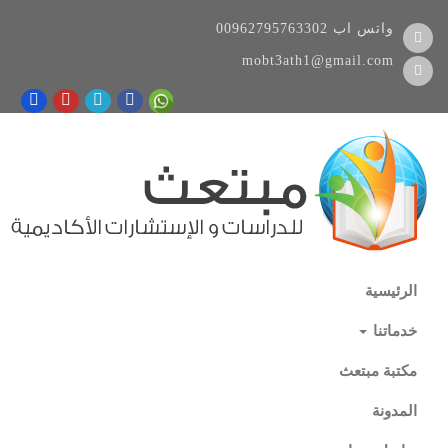
واتس اب
00962795763302
mobt3ath1@gmail.com
الرئيسية
خدماتنا
مكتبة مبتعث
المدونة