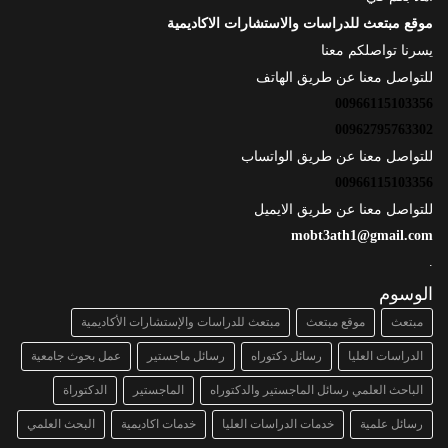
موقع مبتعث للدراسات والاستشارات الاكاديمية
يسرنا تواصلكم معنا
للتواصل معنا عن طريق الهاتف
00966115103356
00962795763302
للتواصل معنا عن طريق الواتساب
00966115103356
للتواصل معنا عن طريق الايميل
mobt3ath1@gmail.com
.
الوسوم
مبتعث
موقع مبتعث
مبتعث للدراسات والإستشارات الأكاديمية
الدراسات العليا
رسائل دكتوراه
رسائل ماجستير
عمل بحوث جامعية
الباحث العلمي رسائل الماجستير والدكتوراه
الماجستير
الدكتوراة
رسائل علمية
خدمات الدراسات العليا
خدمات اكاديمية
البحث العلمي