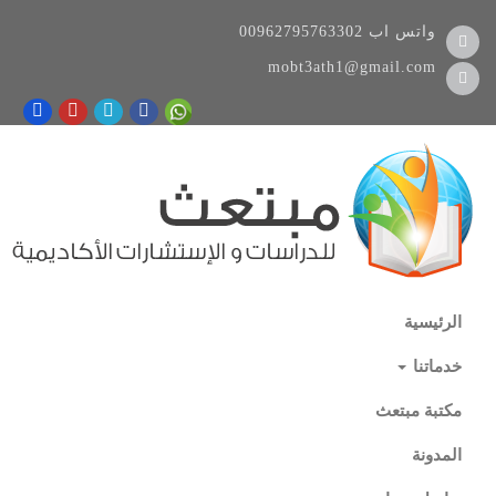
واتس اب
00962795763302
mobt3ath1@gmail.com
الرئيسية
خدماتنا
مكتبة مبتعث
المدونة