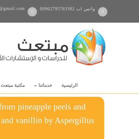
@gmail.com
واتس اب
00962795763302
الرئيسية
خدماتنا
مكتبة مبتعث
 from pineapple peels and
 and vanillin by Aspergillus