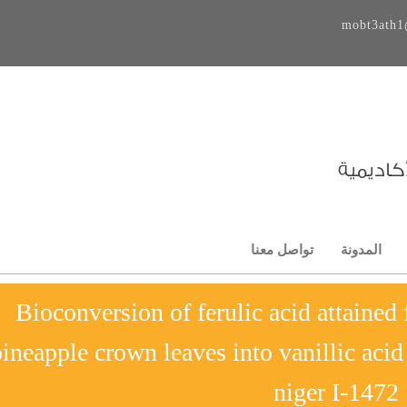
mobt3ath1
المدونة
تواصل معنا
Bioconversion of ferulic acid attained
ineapple crown leaves into vanillic acid
niger I-1472