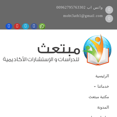
واتس اب
00962795763302
mobt3ath1@gmail.com
الرئيسية
خدماتنا
مكتبة مبتعث
المدونة