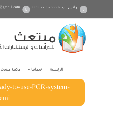
@gmail.com
واتس اب
00962795763302
الرئيسية
خدماتنا
مكتبة مبتعث
ready-to-use-PCR-system-
emi