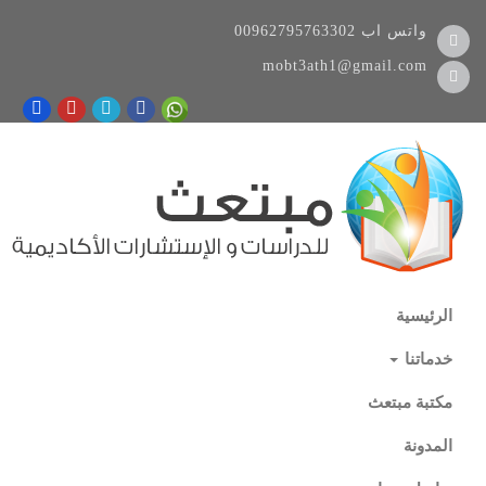
واتس اب
00962795763302
mobt3ath1@gmail.com
الرئيسية
خدماتنا
مكتبة مبتعث
المدونة