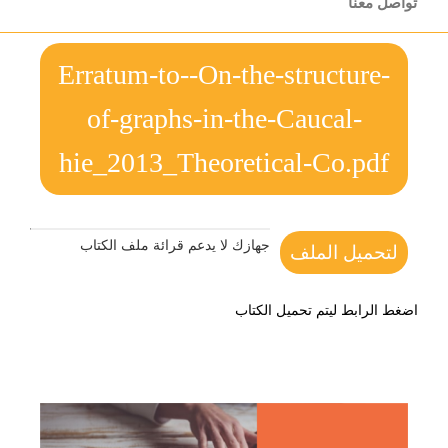
تواصل معنا
Erratum-to--On-the-structure-
of-graphs-in-the-Caucal-
hie_2013_Theoretical-Co.pdf
جهازك لا يدعم قرائة ملف الكتاب
لتحميل الملف
اضغط الرابط ليتم تحميل الكتاب