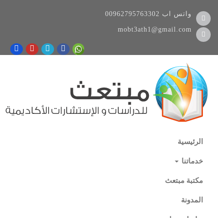
واتس اب
00962795763302
mobt3ath1@gmail.com
الرئيسية
خدماتنا
مكتبة مبتعث
المدونة