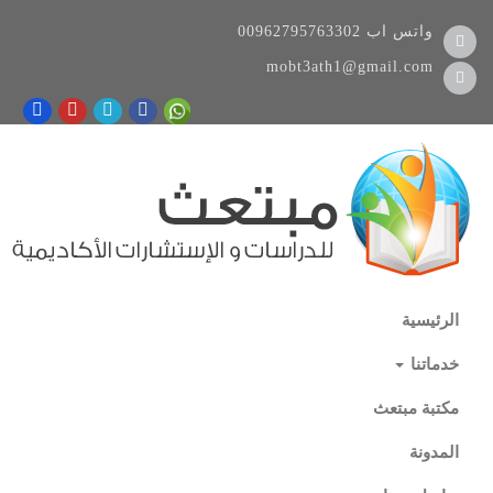
واتس اب
00962795763302
mobt3ath1@gmail.com
الرئيسية
خدماتنا
مكتبة مبتعث
المدونة