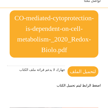
تواصل معنا
CO-mediated-cytoprotection-
is-dependent-on-cell-
metabolism-_2020_Redox-
Biolo.pdf
جهازك لا يدعم قرائة ملف الكتاب
لتحميل الملف
اضغط الرابط ليتم تحميل الكتاب