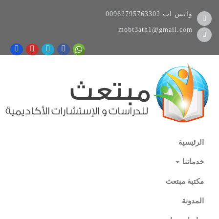
واتس اب
00962795763302
mobt3ath1@gmail.com
الرئيسية
خدماتنا
مكتبة مبتعث
المدونة