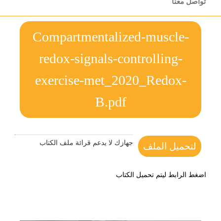
تواصل معنا
Compartmentalized-muscle-
redox-signals-controlling-
exercise-met_2020_Redox-
B.pdf
جهازك لا يدعم قرائة ملف الكتاب
لتحميل الملف
اضغط الرابط ليتم تحميل الكتاب