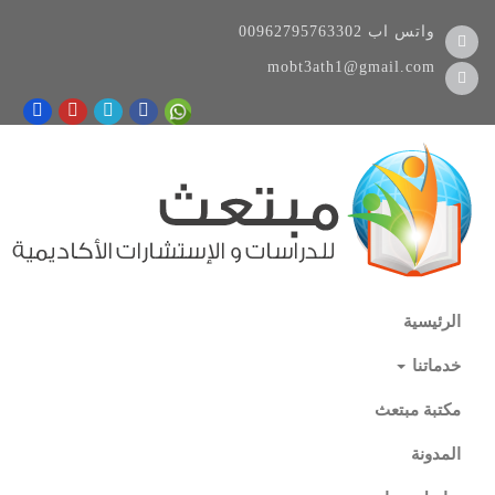
واتس اب
00962795763302
mobt3ath1@gmail.com
الرئيسية
خدماتنا
مكتبة مبتعث
المدونة