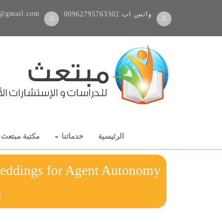
@gmail.com
واتس اب
00962795763302
الرئيسية
خدماتنا
مكتبة مبتعث
beddings for Agent Autonomy
ر