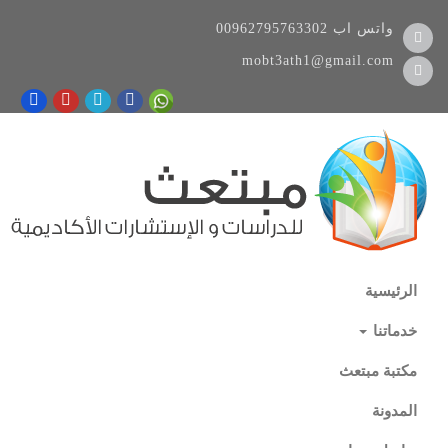
واتس اب
00962795763302
mobt3ath1@gmail.com
الرئيسية
خدماتنا
مكتبة مبتعث
المدونة