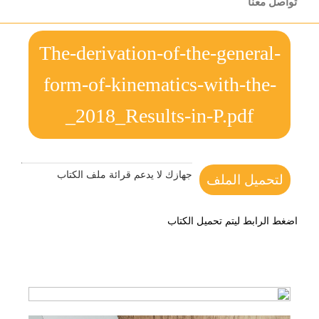
تواصل معنا
The-derivation-of-the-general-
form-of-kinematics-with-the-
_2018_Results-in-P.pdf
جهازك لا يدعم قرائة ملف الكتاب
لتحميل الملف
اضغط الرابط ليتم تحميل الكتاب