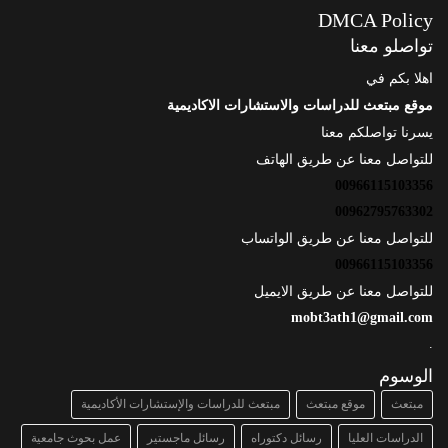
DMCA Policy
تواصلو معنا
اهلا بكم في
موقع مبتعث للدراسات والاستشارات الاكاديمية
يسرنا تواصلكم معنا
للتواصل معنا عن طريق الهاتف
00966115103356
00962795763302
للتواصل معنا عن طريق الواتساب
00966115103356
للتواصل معنا عن طريق الايميل
mobt3ath1@gmail.com
.
الوسوم
مبتعث
موقع مبتعث
مبتعث للدراسات والإستشارات الأكاديمية
الدراسات العليا
رسائل دكتوراه
رسائل ماجستير
عمل بحوث جامعية