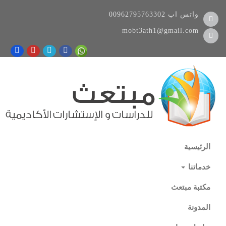
واتس اب
00962795763302
mobt3ath1@gmail.com
الرئيسية
خدماتنا
مكتبة مبتعث
المدونة