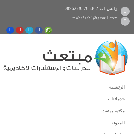
واتس اب
00962795763302
mobt3ath1@gmail.com
الرئيسية
خدماتنا
مكتبة مبتعث
المدونة