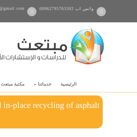
@gmail.com
واتس اب
00962795763302
الرئيسية
خدماتنا
مكتبة مبتعث