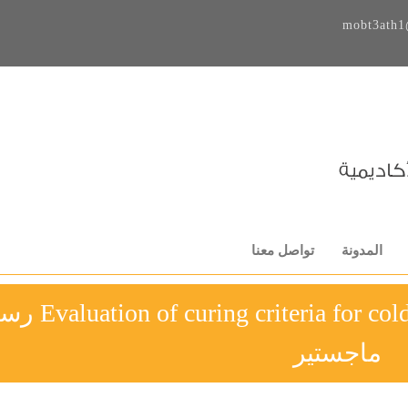
mobt3ath1
المدونة
تواصل معنا
eria for cold in-place recycling of asphalt
ماجستير