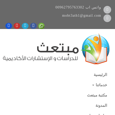
واتس اب
00962795763302
mobt3ath1@gmail.com
الرئيسية
خدماتنا
مكتبة مبتعث
المدونة