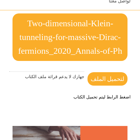
تواصل معنا
Two-dimensional-Klein-
tunneling-for-massive-Dirac-
fermions_2020_Annals-of-Ph
جهازك لا يدعم قرائة ملف الكتاب
لتحميل الملف
اضغط الرابط ليتم تحميل الكتاب