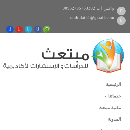
واتس اب
00962795763302
mobt3ath1@gmail.com
الرئيسية
خدماتنا
مكتبة مبتعث
المدونة