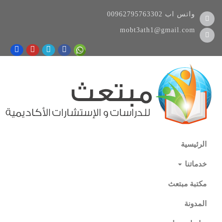
واتس اب
00962795763302
mobt3ath1@gmail.com
الرئيسية
خدماتنا
مكتبة مبتعث
المدونة