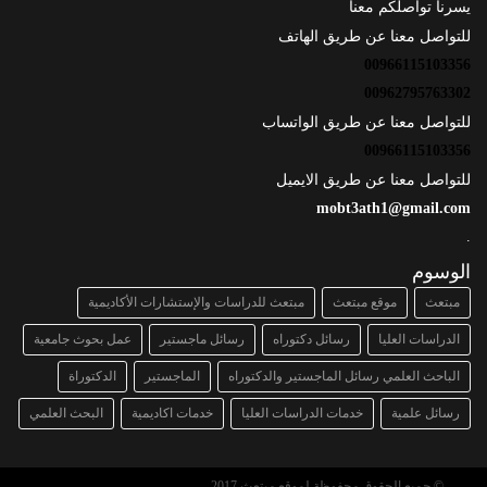
يسرنا تواصلكم معنا
للتواصل معنا عن طريق الهاتف
00966115103356
00962795763302
للتواصل معنا عن طريق الواتساب
00966115103356
للتواصل معنا عن طريق الايميل
mobt3ath1@gmail.com
.
الوسوم
مبتعث
موقع مبتعث
مبتعث للدراسات والإستشارات الأكاديمية
الدراسات العليا
رسائل دكتوراه
رسائل ماجستير
عمل بحوث جامعية
الباحث العلمي رسائل الماجستير والدكتوراه
الماجستير
الدكتوراة
رسائل علمية
خدمات الدراسات العليا
خدمات اكاديمية
البحث العلمي
© جميع الحقوق محفوظة لموقع مبتعث 2017