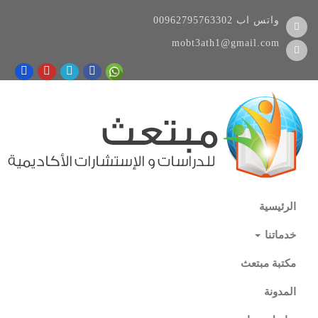
واتس اب
00962795763302
mobt3ath1@gmail.com
الرئيسية
خدماتنا
مكتبة مبتعث
المدونة